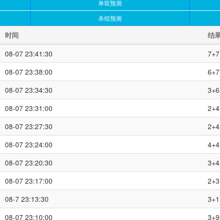
单双预测
杀组预测
时间
结
08-07 23:41:30
7+7
08-07 23:38:00
6+7
08-07 23:34:30
3+6
08-07 23:31:00
2+4
08-07 23:27:30
2+4
08-07 23:24:00
4+4
08-07 23:20:30
3+4
08-07 23:17:00
2+3
08-7 23:13:30
3+1
08-07 23:10:00
3+9